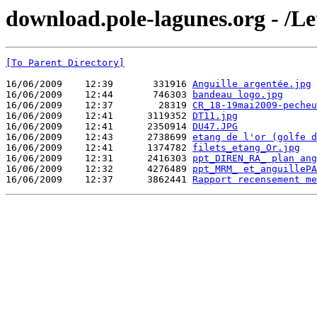
download.pole-lagunes.org - /Le
[To Parent Directory]
16/06/2009    12:39       331916 
Anguille argentée.jpg
16/06/2009    12:44       746303 
bandeau logo.jpg
16/06/2009    12:37        28319 
CR_18-19mai2009-pecheu
16/06/2009    12:41      3119352 
DT11.jpg
16/06/2009    12:41      2350914 
DU47.JPG
16/06/2009    12:43      2738699 
etang de l'or (golfe d
16/06/2009    12:41      1374782 
filets_etang_Or.jpg
16/06/2009    12:31      2416303 
ppt_DIREN_RA_ plan ang
16/06/2009    12:32      4276489 
ppt_MRM_ et_anguillePA
16/06/2009    12:37      3862441 
Rapport recensement me