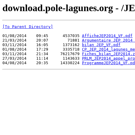
download.pole-lagunes.org - /J
[To Parent Directory]
01/08/2014    09:45      4537035 
AfficheJEP2014_VF.pdf
21/03/2014    20:07        71881 
Argumentaire JEP 2014 
03/11/2014    16:05      1373162 
bilan JEP_VF.pdf
01/08/2014    17:29      3335718 
CP_JEP_2014_lagunes_me
03/11/2014    21:34     76217679 
Fiches_bilan_JEP2014.z
27/03/2014    11:14      1143633 
PRLM_JEP2014_appel_pro
04/08/2014    20:35     14330224 
ProgrammeJEP2014_VF.pd