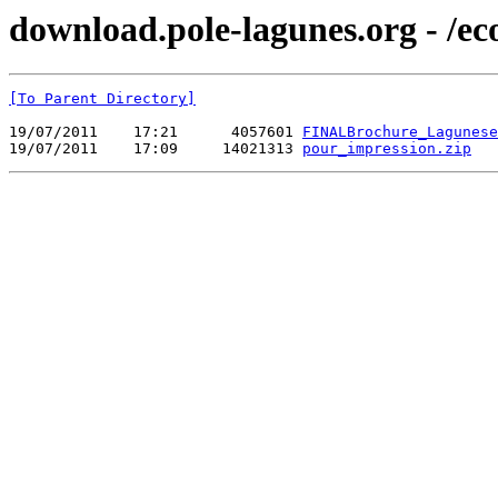
download.pole-lagunes.org - /e
[To Parent Directory]
19/07/2011    17:21      4057601 
FINALBrochure_Lagunese
19/07/2011    17:09     14021313 
pour_impression.zip